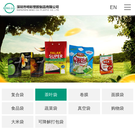
EN
复合袋
茶叶袋
卷膜
面膜袋
食品袋
蔬菜袋
真空袋
购物袋
大米袋
可降解打包袋