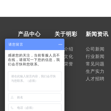
产品中心
关于明彩
新闻资讯
请您留言
复合袋
公司介绍
公司新闻
感谢您的关注，当前客服人员不
茶叶袋
企业文化
行业新闻
在线，请填写一下您的信息，我
卷膜
资质荣誉
常见问题
们会尽快和您联系。
面膜袋
生产实力
食品袋
人才招聘
蔬菜袋
真空袋
购物袋
大米袋