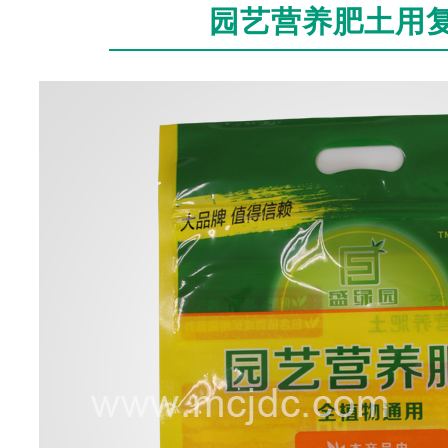
园艺营养肥土用