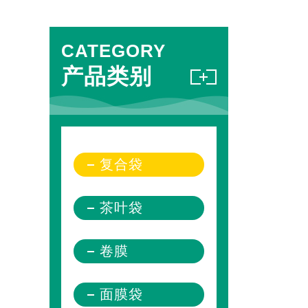
CATEGORY
产品类别
复合袋
茶叶袋
卷膜
面膜袋