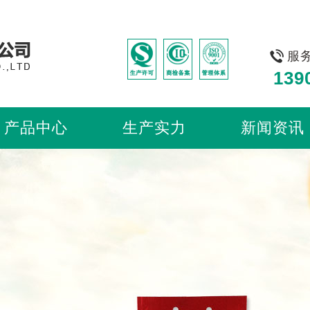
服
13
产品中心
生产实力
新闻资讯