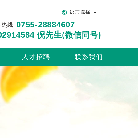
语言选择
0755-28884607
务热线
902914584 倪先生(微信同号)
人才招聘
联系我们