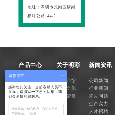
地址：深圳市龙岗区横岗
横坪公路144-2
产品中心
关于明彩
新闻资讯
请您留言
复合袋
公司介绍
公司新闻
感谢您的关注，当前客服人员不
茶叶袋
企业文化
行业新闻
在线，请填写一下您的信息，我
卷膜
资质荣誉
常见问题
们会尽快和您联系。
面膜袋
生产实力
食品袋
人才招聘