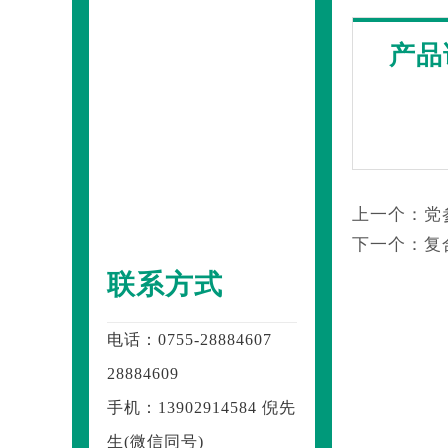
产品
上一个：
党
下一个：
复
联系方式
电话：0755-28884607
28884609
手机：13902914584 倪先
生(微信同号)