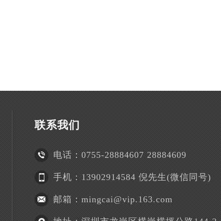
联系我们
电话：0755-28884607 28884609
手机：13902914584 倪先生(微信同号)
邮箱：mingcai@vip.163.com