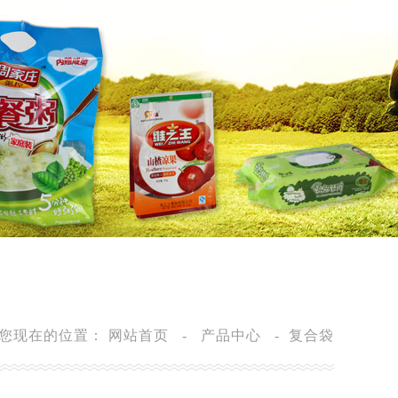
您现在的位置：
网站首页
-
产品中心
-
复合袋