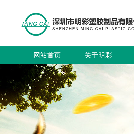
网站首页
关于明彩